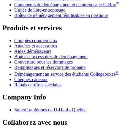
®
Conteneurs de déménagement et d'entreposage
U-Box
Unités de libre-entreposage
Boîtes de déménagement réutilisables en plastique
Produits et services
Comptes commerciaux
Attaches et accessoires
Aides-déménageurs
Boîtes et accessoires de déménagement
Couverture pour les dommages
Remplissages et réservoirs de propane
®
Déménagement au service des étudiants Collegeboxes
Chèques-cadeaux
Rabais et offres spéciales
Company Info
SuperGraphiques de
U-Haul
- Québec
Collaborez avec nous