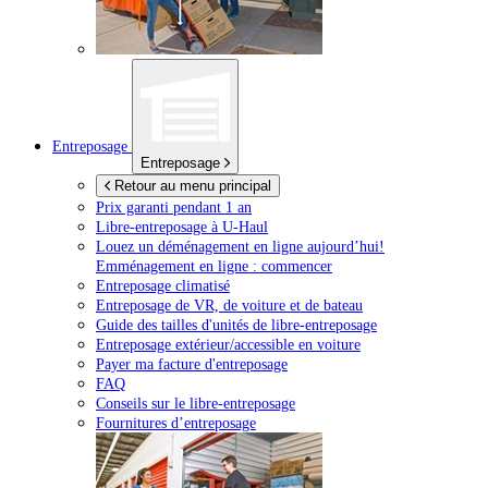
Entreposage
Entreposage
Retour au menu principal
Prix garanti pendant 1 an
Libre-entreposage à
U-Haul
Louez un déménagement en ligne aujourd’hui!
Emménagement en ligne : commencer
Entreposage climatisé
Entreposage de VR, de voiture et de bateau
Guide des tailles d'unités de libre-entreposage
Entreposage extérieur/accessible en voiture
Payer ma facture d'entreposage
FAQ
Conseils sur le libre-entreposage
Fournitures d’entreposage