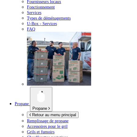
Fournisseurs locaux
Fonctionnement
Services
Types de déménagements
U-Box -
Services
FAQ
Propane
Propane
Retour au menu principal
Remplissage de propane
Accessoires pour le gril
Grils et fumoirs