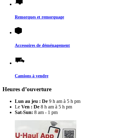
Remorques et remorquage
Accessoires de déménagement
Camions à vendre
Heures d’ouverture
Lun au jeu : De
9 h am à 5 h pm
Le
Ven : De
8 h am à 5 h pm
Sat-Sun:
8 am - 1 pm