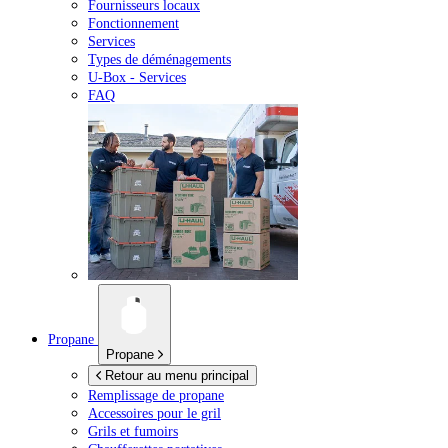
Fournisseurs locaux
Fonctionnement
Services
Types de déménagements
U-Box -
Services
FAQ
Propane
Propane
Retour au menu principal
Remplissage de propane
Accessoires pour le gril
Grils et fumoirs