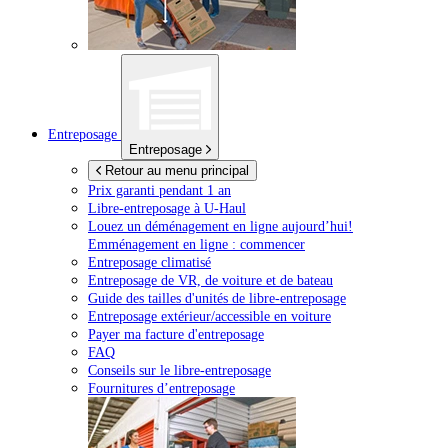
Entreposage
Entreposage
Retour au menu principal
Prix garanti pendant 1 an
Libre-entreposage à
U-Haul
Louez un déménagement en ligne aujourd’hui!
Emménagement en ligne : commencer
Entreposage climatisé
Entreposage de VR, de voiture et de bateau
Guide des tailles d'unités de libre-entreposage
Entreposage extérieur/accessible en voiture
Payer ma facture d'entreposage
FAQ
Conseils sur le libre-entreposage
Fournitures d’entreposage