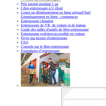
Prix garanti pendant 1 an
Libre-entreposage à
U-Haul
Louez un déménagement en ligne aujourd’hui!
Emménagement en ligne : commencer
Entreposage climatisé
Entreposage de VR, de voiture et de bateau
Guide des tailles d'unités de libre-entreposage
Entreposage extérieur/accessible en voiture
Payer ma facture d'entreposage
FAQ
Conseils sur le libre-entreposage
Fournitures d’entreposage