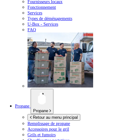
Fournisseurs locaux
Fonctionnement
Services
Types de déménagements
U-Box -
Services
FAQ
Propane
Propane
Retour au menu principal
Remplissage de propane
Accessoires pour le gril
Grils et fumoirs