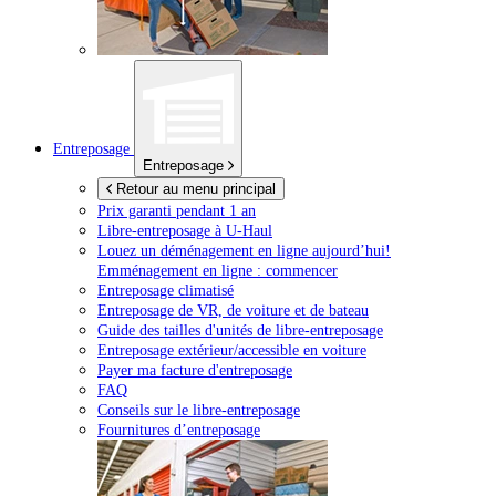
Entreposage
Entreposage
Retour au menu principal
Prix garanti pendant 1 an
Libre-entreposage à
U-Haul
Louez un déménagement en ligne aujourd’hui!
Emménagement en ligne : commencer
Entreposage climatisé
Entreposage de VR, de voiture et de bateau
Guide des tailles d'unités de libre-entreposage
Entreposage extérieur/accessible en voiture
Payer ma facture d'entreposage
FAQ
Conseils sur le libre-entreposage
Fournitures d’entreposage