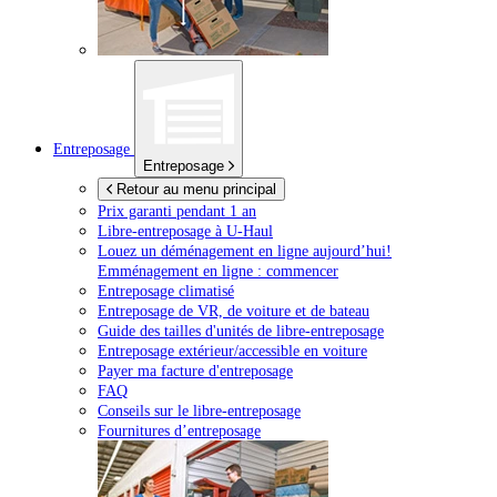
Entreposage
Entreposage
Retour au menu principal
Prix garanti pendant 1 an
Libre-entreposage à
U-Haul
Louez un déménagement en ligne aujourd’hui!
Emménagement en ligne : commencer
Entreposage climatisé
Entreposage de VR, de voiture et de bateau
Guide des tailles d'unités de libre-entreposage
Entreposage extérieur/accessible en voiture
Payer ma facture d'entreposage
FAQ
Conseils sur le libre-entreposage
Fournitures d’entreposage