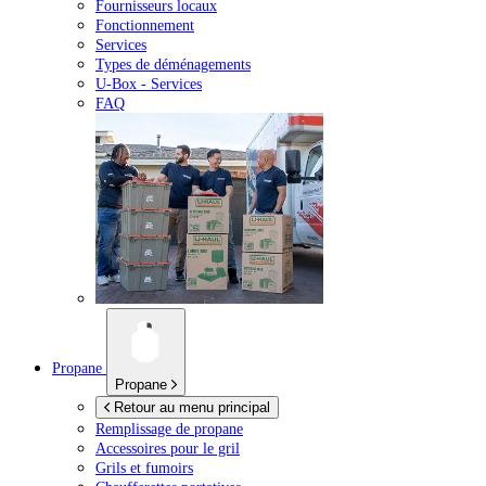
Fournisseurs locaux
Fonctionnement
Services
Types de déménagements
U-Box -
Services
FAQ
Propane
Propane
Retour au menu principal
Remplissage de propane
Accessoires pour le gril
Grils et fumoirs