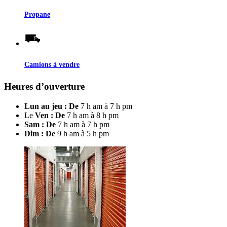
Propane
Camions à vendre
Heures d’ouverture
Lun au jeu : De
7 h am à 7 h pm
Le
Ven : De
7 h am à 8 h pm
Sam : De
7 h am à 7 h pm
Dim : De
9 h am à 5 h pm