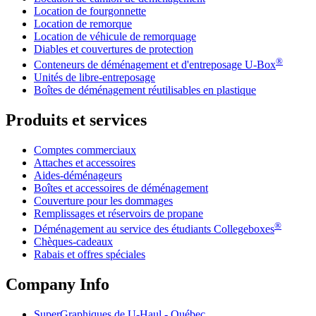
Location de fourgonnette
Location de remorque
Location de véhicule de remorquage
Diables et couvertures de protection
®
Conteneurs de déménagement et d'entreposage
U-Box
Unités de libre-entreposage
Boîtes de déménagement réutilisables en plastique
Produits et services
Comptes commerciaux
Attaches et accessoires
Aides-déménageurs
Boîtes et accessoires de déménagement
Couverture pour les dommages
Remplissages et réservoirs de propane
®
Déménagement au service des étudiants Collegeboxes
Chèques-cadeaux
Rabais et offres spéciales
Company Info
SuperGraphiques de
U-Haul
- Québec