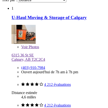
1
U-Haul Moving & Storage of Calgary
Voir
Photos
6315 36 St SE
Calgary, AB T2C2C4
(403) 910-7984
Ouvert aujourd'hui de 7h am à 7h pm
4 212 évaluations
Distance estimée
4,6 milles
4 212 évaluations