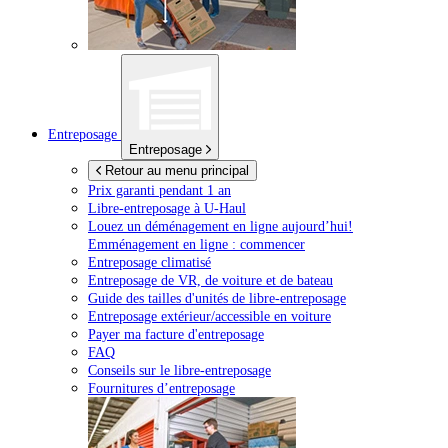
Entreposage
Entreposage
Retour au menu principal
Prix garanti pendant 1 an
Libre-entreposage à
U-Haul
Louez un déménagement en ligne aujourd’hui!
Emménagement en ligne : commencer
Entreposage climatisé
Entreposage de VR, de voiture et de bateau
Guide des tailles d'unités de libre-entreposage
Entreposage extérieur/accessible en voiture
Payer ma facture d'entreposage
FAQ
Conseils sur le libre-entreposage
Fournitures d’entreposage