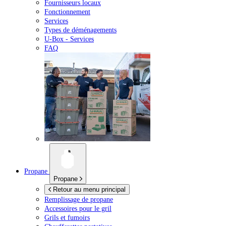
Fournisseurs locaux
Fonctionnement
Services
Types de déménagements
U-Box -
Services
FAQ
Propane
Propane
Retour au menu principal
Remplissage de propane
Accessoires pour le gril
Grils et fumoirs