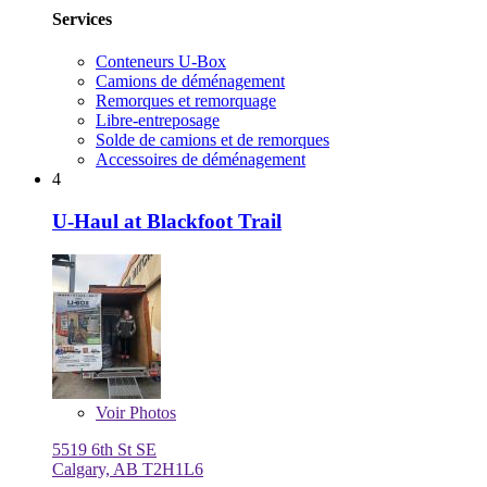
Services
Conteneurs U-Box
Camions de déménagement
Remorques et remorquage
Libre-entreposage
Solde de camions et de remorques
Accessoires de déménagement
4
U-Haul at Blackfoot Trail
Voir
Photos
5519 6th St SE
Calgary, AB T2H1L6