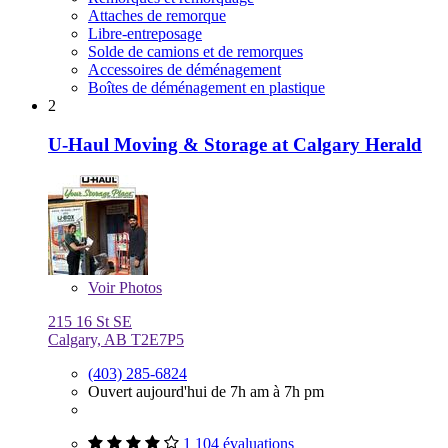
Attaches de remorque
Libre-entreposage
Solde de camions et de remorques
Accessoires de déménagement
Boîtes de déménagement en plastique
2
U-Haul Moving & Storage at Calgary Herald
Voir
Photos
215 16 St SE
Calgary, AB T2E7P5
(403) 285-6824
Ouvert aujourd'hui de 7h am à 7h pm
1 104 évaluations