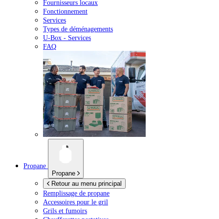
Fournisseurs locaux
Fonctionnement
Services
Types de déménagements
U-Box -
Services
FAQ
Propane
Propane
Retour au menu principal
Remplissage de propane
Accessoires pour le gril
Grils et fumoirs