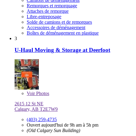
Camions de déménagement
Remorques et remorquage
Attaches de remorque
Libre-entreposage
Solde de camions et de remorques
Accessoires de déménagement
Boîtes de déménagement en plastique
3
U-Haul Moving & Storage at Deerfoot
Voir
Photos
2615 12 St NE
Calgary, AB T2E7W9
(403) 259-4735
Ouvert aujourd'hui de 9h am à 5h pm
(Old Calgary Sun Building)