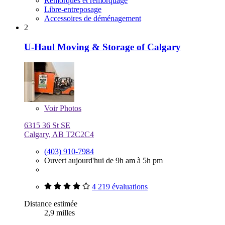
Remorques et remorquage
Libre-entreposage
Accessoires de déménagement
2
U-Haul Moving & Storage of Calgary
Voir
Photos
6315 36 St SE
Calgary, AB T2C2C4
(403) 910-7984
Ouvert aujourd'hui de 9h am à 5h pm
4 219 évaluations
Distance estimée
2,9 milles