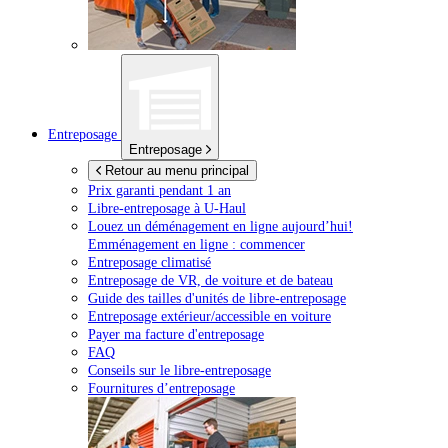
Entreposage
Entreposage
Retour au menu principal
Prix garanti pendant 1 an
Libre-entreposage à
U-Haul
Louez un déménagement en ligne aujourd’hui!
Emménagement en ligne : commencer
Entreposage climatisé
Entreposage de VR, de voiture et de bateau
Guide des tailles d'unités de libre-entreposage
Entreposage extérieur/accessible en voiture
Payer ma facture d'entreposage
FAQ
Conseils sur le libre-entreposage
Fournitures d’entreposage