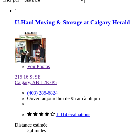
1
U-Haul Moving & Storage at Calgary Herald
Voir
Photos
215 16 St SE
Calgary, AB T2E7P5
(403) 285-6824
Ouvert aujourd'hui de 9h am à 5h pm
1 114 évaluations
Distance estimée
2,4 milles