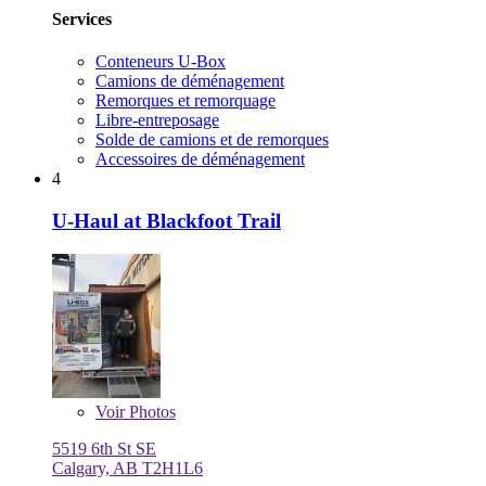
Services
Conteneurs U-Box
Camions de déménagement
Remorques et remorquage
Libre-entreposage
Solde de camions et de remorques
Accessoires de déménagement
4
U-Haul at Blackfoot Trail
Voir
Photos
5519 6th St SE
Calgary, AB T2H1L6