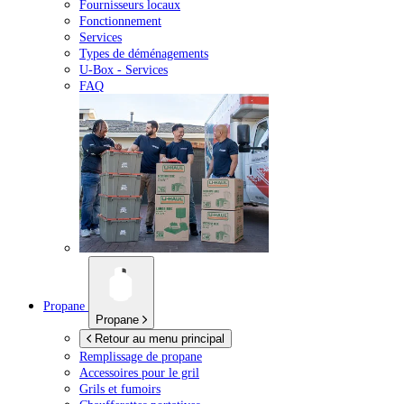
Fournisseurs locaux
Fonctionnement
Services
Types de déménagements
U-Box -
Services
FAQ
Propane
Propane
Retour au menu principal
Remplissage de propane
Accessoires pour le gril
Grils et fumoirs