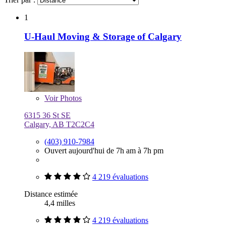
1
U-Haul Moving & Storage of Calgary
Voir
Photos
6315 36 St SE
Calgary, AB T2C2C4
(403) 910-7984
Ouvert aujourd'hui de 7h am à 7h pm
4 219 évaluations
Distance estimée
4,4 milles
4 219 évaluations