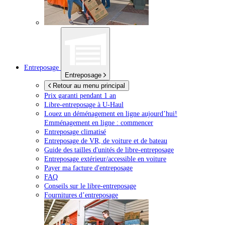
Entreposage
Entreposage
Retour au menu principal
Prix garanti pendant 1 an
Libre-entreposage à
U-Haul
Louez un déménagement en ligne aujourd’hui!
Emménagement en ligne : commencer
Entreposage climatisé
Entreposage de VR, de voiture et de bateau
Guide des tailles d'unités de libre-entreposage
Entreposage extérieur/accessible en voiture
Payer ma facture d'entreposage
FAQ
Conseils sur le libre-entreposage
Fournitures d’entreposage