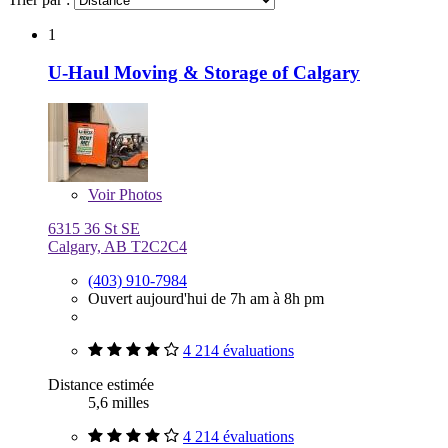
1
U-Haul Moving & Storage of Calgary
Voir
Photos
6315 36 St SE
Calgary, AB T2C2C4
(403) 910-7984
Ouvert aujourd'hui de 7h am à 8h pm
4 214 évaluations
Distance estimée
5,6 milles
4 214 évaluations