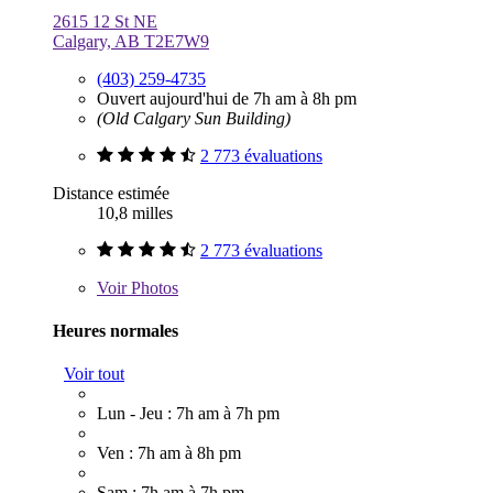
2615 12 St NE
Calgary, AB T2E7W9
(403) 259-4735
Ouvert aujourd'hui de 7h am à 8h pm
(Old Calgary Sun Building)
2 773 évaluations
Distance estimée
10,8 milles
2 773 évaluations
Voir
Photos
Heures normales
Voir tout
Lun - Jeu : 7h am à 7h pm
Ven : 7h am à 8h pm
Sam : 7h am à 7h pm