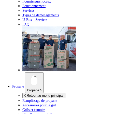
Fournisseurs locaux
Fonctionnement
Services
Types de déménagements
U-Box -
Services
FAQ
Propane
Propane
Retour au menu principal
Remplissage de propane
Accessoires pour le gril
Grils et fumoirs