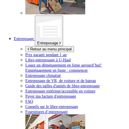
Entreposage
Entreposage
Retour au menu principal
Prix garanti pendant 1 an
Libre-entreposage à
U-Haul
Louez un déménagement en ligne aujourd’hui!
Emménagement en ligne : commencer
Entreposage climatisé
Entreposage de VR, de voiture et de bateau
Guide des tailles d'unités de libre-entreposage
Entreposage extérieur/accessible en voiture
Payer ma facture d'entreposage
FAQ
Conseils sur le libre-entreposage
Fournitures d’entreposage