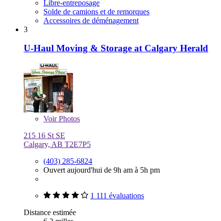
Libre-entreposage
Solde de camions et de remorques
Accessoires de déménagement
3
U-Haul Moving & Storage at Calgary Herald
Voir
Photos
215 16 St SE
Calgary, AB T2E7P5
(403) 285-6824
Ouvert aujourd'hui de 9h am à 5h pm
1 111 évaluations
Distance estimée