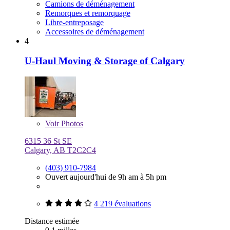
Camions de déménagement
Remorques et remorquage
Libre-entreposage
Accessoires de déménagement
4
U-Haul Moving & Storage of Calgary
Voir
Photos
6315 36 St SE
Calgary, AB T2C2C4
(403) 910-7984
Ouvert aujourd'hui de 9h am à 5h pm
4 219 évaluations
Distance estimée