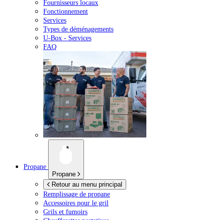
Fournisseurs locaux
Fonctionnement
Services
Types de déménagements
U-Box -
Services
FAQ
Propane
Propane
Retour au menu principal
Remplissage de propane
Accessoires pour le gril
Grils et fumoirs