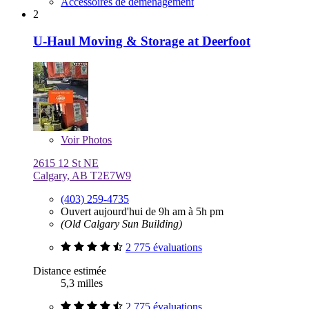
Accessoires de déménagement
2
U-Haul Moving & Storage at Deerfoot
Voir
Photos
2615 12 St NE
Calgary, AB T2E7W9
(403) 259-4735
Ouvert aujourd'hui de 9h am à 5h pm
(Old Calgary Sun Building)
2 775 évaluations
Distance estimée
5,3 milles
2 775 évaluations