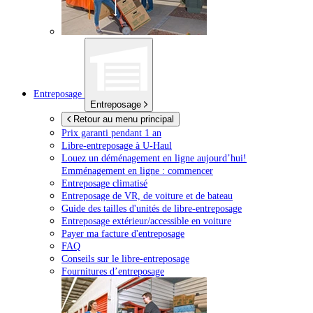
Entreposage
Entreposage
Retour au menu principal
Prix garanti pendant 1 an
Libre-entreposage à
U-Haul
Louez un déménagement en ligne aujourd’hui!
Emménagement en ligne : commencer
Entreposage climatisé
Entreposage de VR, de voiture et de bateau
Guide des tailles d'unités de libre-entreposage
Entreposage extérieur/accessible en voiture
Payer ma facture d'entreposage
FAQ
Conseils sur le libre-entreposage
Fournitures d’entreposage