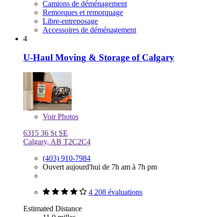
Camions de déménagement
Remorques et remorquage
Libre-entreposage
Accessoires de déménagement
4
U-Haul Moving & Storage of Calgary
Voir
Photos
6315 36 St SE
Calgary, AB T2C2C4
(403) 910-7984
Ouvert aujourd'hui de 7h am à 7h pm
4 208 évaluations
Estimated Distance