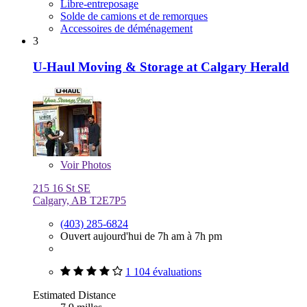
Libre-entreposage
Solde de camions et de remorques
Accessoires de déménagement
3
U-Haul Moving & Storage at Calgary Herald
Voir
Photos
215 16 St SE
Calgary, AB T2E7P5
(403) 285-6824
Ouvert aujourd'hui de 7h am à 7h pm
1 104 évaluations
Estimated Distance