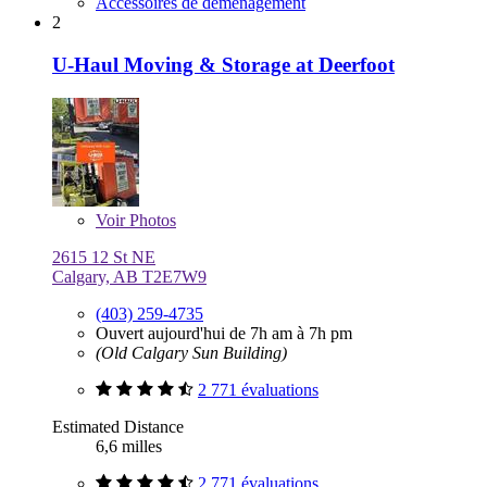
Accessoires de déménagement
2
U-Haul Moving & Storage at Deerfoot
Voir
Photos
2615 12 St NE
Calgary, AB T2E7W9
(403) 259-4735
Ouvert aujourd'hui de 7h am à 7h pm
(Old Calgary Sun Building)
2 771 évaluations
Estimated Distance
6,6 milles
2 771 évaluations