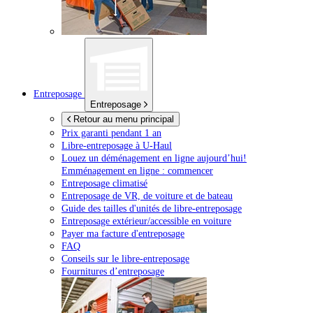
Entreposage
Entreposage
Retour au menu principal
Prix garanti pendant 1 an
Libre-entreposage à
U-Haul
Louez un déménagement en ligne aujourd’hui!
Emménagement en ligne : commencer
Entreposage climatisé
Entreposage de VR, de voiture et de bateau
Guide des tailles d'unités de libre-entreposage
Entreposage extérieur/accessible en voiture
Payer ma facture d'entreposage
FAQ
Conseils sur le libre-entreposage
Fournitures d’entreposage