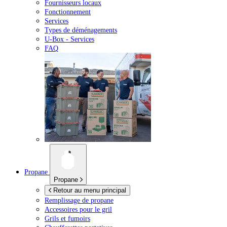
Fournisseurs locaux
Fonctionnement
Services
Types de déménagements
U-Box -
Services
FAQ
Propane
Propane
Retour au menu principal
Remplissage de propane
Accessoires pour le gril
Grils et fumoirs