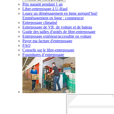
Prix garanti pendant 1 an
Libre-entreposage à
U-Haul
Louez un déménagement en ligne aujourd’hui!
Emménagement en ligne : commencer
Entreposage climatisé
Entreposage de VR, de voiture et de bateau
Guide des tailles d'unités de libre-entreposage
Entreposage extérieur/accessible en voiture
Payer ma facture d'entreposage
FAQ
Conseils sur le libre-entreposage
Fournitures d’entreposage