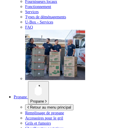
Fournisseurs locaux
Fonctionnement
Services
Types de déménagements
U-Box -
Services
FAQ
Propane
Propane
Retour au menu principal
Remplissage de propane
Accessoires pour le gril
Grils et fumoirs