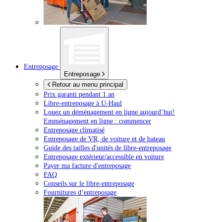
Entreposage
Entreposage
Retour au menu principal
Prix garanti pendant 1 an
Libre-entreposage à
U-Haul
Louez un déménagement en ligne aujourd’hui!
Emménagement en ligne : commencer
Entreposage climatisé
Entreposage de VR, de voiture et de bateau
Guide des tailles d'unités de libre-entreposage
Entreposage extérieur/accessible en voiture
Payer ma facture d'entreposage
FAQ
Conseils sur le libre-entreposage
Fournitures d’entreposage