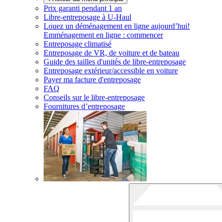
Prix garanti pendant 1 an
Libre-entreposage à
U-Haul
Louez un déménagement en ligne aujourd’hui!
Emménagement en ligne : commencer
Entreposage climatisé
Entreposage de VR, de voiture et de bateau
Guide des tailles d'unités de libre-entreposage
Entreposage extérieur/accessible en voiture
Payer ma facture d'entreposage
FAQ
Conseils sur le libre-entreposage
Fournitures d’entreposage