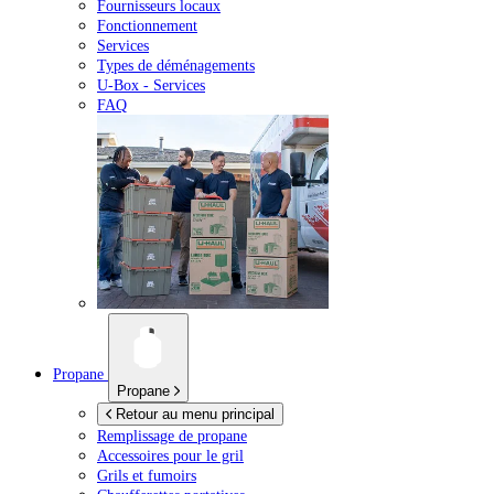
Fournisseurs locaux
Fonctionnement
Services
Types de déménagements
U-Box -
Services
FAQ
Propane
Propane
Retour au menu principal
Remplissage de propane
Accessoires pour le gril
Grils et fumoirs