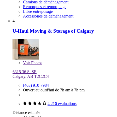
Camions de déménagement
Remorques et remorquage
Libre-entreposage
Accessoires de déménagement
4
U-Haul Moving & Storage of Calgary
Voir
Photos
6315 36 St SE
Calgary, AB T2C2C4
(403) 910-7984
Ouvert aujourd'hui de 7h am à 7h pm
4 216 évaluations
Distance estimée