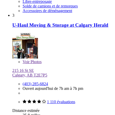
Libre-entreposage
Solde de camions et de remorques
Accessoires de déménagement
3
U-Haul Moving & Storage at Calgary Herald
Voir
Photos
215 16 St SE
Calgary, AB T2E7P5
(403) 285-6824
Ouvert aujourd'hui de 7h am à 7h pm
1 110 évaluations
Distance estimée