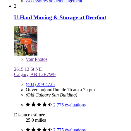
Accessoires de déménagement
2
U-Haul Moving & Storage at Deerfoot
Voir
Photos
2615 12 St NE
Calgary, AB T2E7W9
(403) 259-4735
Ouvert aujourd'hui de 7h am à 7h pm
(Old Calgary Sun Building)
2 775 évaluations
Distance estimée
25,0 milles
2 775 évaluations