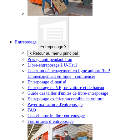
Entreposage
Entreposage
Retour au menu principal
Prix garanti pendant 1 an
Libre-entreposage à
U-Haul
Louez un déménagement en ligne aujourd’hui!
Emménagement en ligne : commencer
Entreposage climatisé
Entreposage de VR, de voiture et de bateau
Guide des tailles d'unités de libre-entreposage
Entreposage extérieur/accessible en voiture
Payer ma facture d'entreposage
FAQ
Conseils sur le libre-entreposage
Fournitures d’entreposage