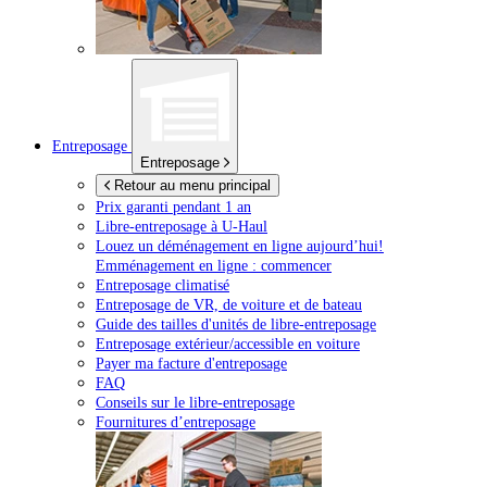
Entreposage
Entreposage
Retour au menu principal
Prix garanti pendant 1 an
Libre-entreposage à
U-Haul
Louez un déménagement en ligne aujourd’hui!
Emménagement en ligne : commencer
Entreposage climatisé
Entreposage de VR, de voiture et de bateau
Guide des tailles d'unités de libre-entreposage
Entreposage extérieur/accessible en voiture
Payer ma facture d'entreposage
FAQ
Conseils sur le libre-entreposage
Fournitures d’entreposage