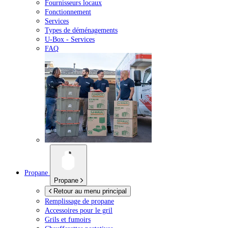
Fournisseurs locaux
Fonctionnement
Services
Types de déménagements
U-Box -
Services
FAQ
Propane
Propane
Retour au menu principal
Remplissage de propane
Accessoires pour le gril
Grils et fumoirs