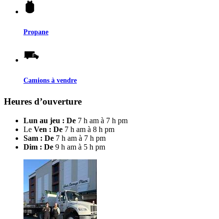
Propane
Camions à vendre
Heures d’ouverture
Lun au jeu : De
7 h am à 7 h pm
Le
Ven : De
7 h am à 8 h pm
Sam : De
7 h am à 7 h pm
Dim : De
9 h am à 5 h pm