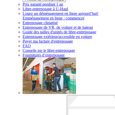
Prix garanti pendant 1 an
Libre-entreposage à
U-Haul
Louez un déménagement en ligne aujourd’hui!
Emménagement en ligne : commencer
Entreposage climatisé
Entreposage de VR, de voiture et de bateau
Guide des tailles d'unités de libre-entreposage
Entreposage extérieur/accessible en voiture
Payer ma facture d'entreposage
FAQ
Conseils sur le libre-entreposage
Fournitures d’entreposage