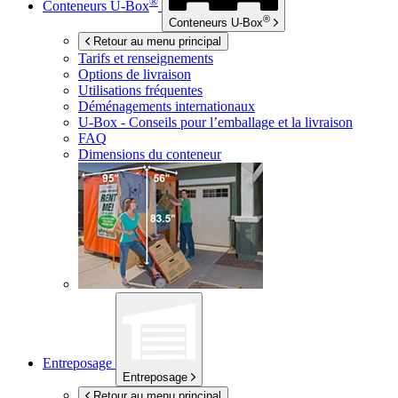
®
Conteneurs
U-Box
®
Conteneurs
U-Box
Retour au menu principal
Tarifs et renseignements
Options de livraison
Utilisations fréquentes
Déménagements internationaux
U-Box -
Conseils pour l’emballage et la livraison
FAQ
Dimensions du conteneur
Entreposage
Entreposage
Retour au menu principal