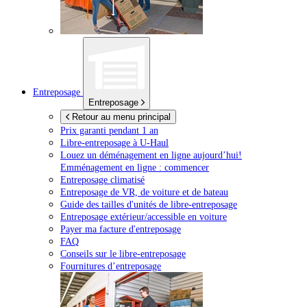
Entreposage
Entreposage
Retour au menu principal
Prix garanti pendant 1 an
Libre-entreposage à
U-Haul
Louez un déménagement en ligne aujourd’hui!
Emménagement en ligne : commencer
Entreposage climatisé
Entreposage de VR, de voiture et de bateau
Guide des tailles d'unités de libre-entreposage
Entreposage extérieur/accessible en voiture
Payer ma facture d'entreposage
FAQ
Conseils sur le libre-entreposage
Fournitures d’entreposage