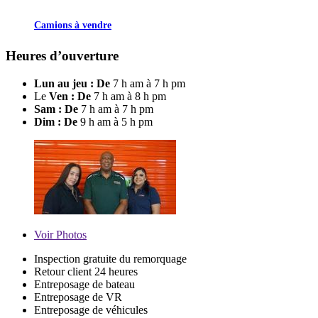
Camions à vendre
Heures d’ouverture
Lun au jeu : De
7 h am à 7 h pm
Le
Ven : De
7 h am à 8 h pm
Sam : De
7 h am à 7 h pm
Dim : De
9 h am à 5 h pm
Voir
Photos
Inspection gratuite du remorquage
Retour client 24 heures
Entreposage de bateau
Entreposage de VR
Entreposage de véhicules