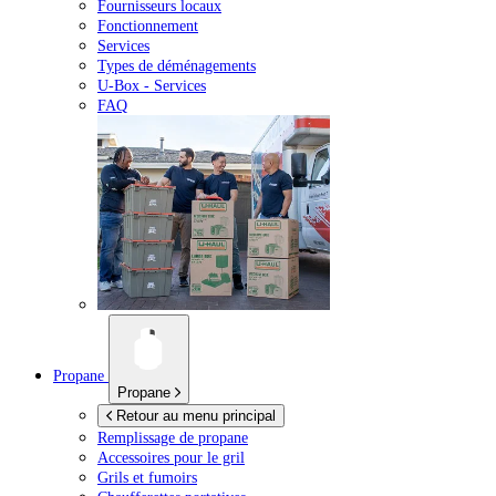
Fournisseurs locaux
Fonctionnement
Services
Types de déménagements
U-Box -
Services
FAQ
Propane
Propane
Retour au menu principal
Remplissage de propane
Accessoires pour le gril
Grils et fumoirs