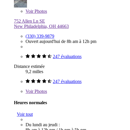
Voir
Photos
752 Allen Ln SE
New Philadelphia, OH 44663
(330) 339-9879
Ouvert aujourd'hui de 8h am à 12h pm
247 évaluations
Distance estimée
9,2 milles
247 évaluations
Voir
Photos
Heures normales
Voir tout
Du lundi au jeudi :
8h am à 12h pm
/
1h pm à 5h pm