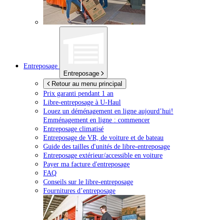
Entreposage
Entreposage
Retour au menu principal
Prix garanti pendant 1 an
Libre-entreposage à
U-Haul
Louez un déménagement en ligne aujourd’hui!
Emménagement en ligne : commencer
Entreposage climatisé
Entreposage de VR, de voiture et de bateau
Guide des tailles d'unités de libre-entreposage
Entreposage extérieur/accessible en voiture
Payer ma facture d'entreposage
FAQ
Conseils sur le libre-entreposage
Fournitures d’entreposage