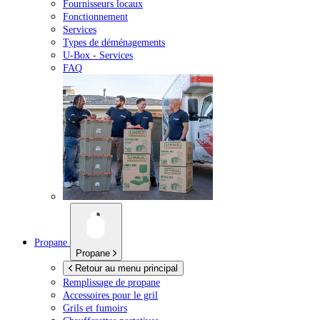
Fournisseurs locaux
Fonctionnement
Services
Types de déménagements
U-Box -
Services
FAQ
Propane
Propane
Retour au menu principal
Remplissage de propane
Accessoires pour le gril
Grils et fumoirs