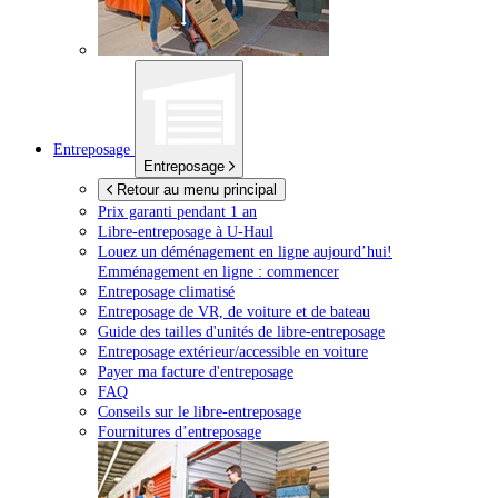
Entreposage
Entreposage
Retour au menu principal
Prix garanti pendant 1 an
Libre-entreposage à
U-Haul
Louez un déménagement en ligne aujourd’hui!
Emménagement en ligne : commencer
Entreposage climatisé
Entreposage de VR, de voiture et de bateau
Guide des tailles d'unités de libre-entreposage
Entreposage extérieur/accessible en voiture
Payer ma facture d'entreposage
FAQ
Conseils sur le libre-entreposage
Fournitures d’entreposage