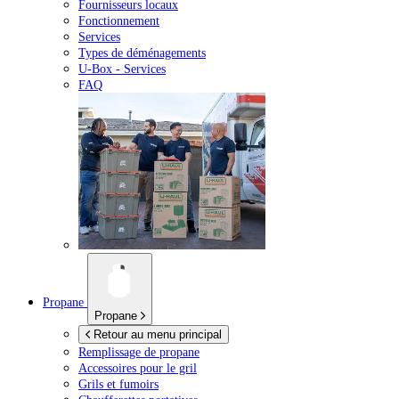
Fournisseurs locaux
Fonctionnement
Services
Types de déménagements
U-Box -
Services
FAQ
Propane
Propane
Retour au menu principal
Remplissage de propane
Accessoires pour le gril
Grils et fumoirs