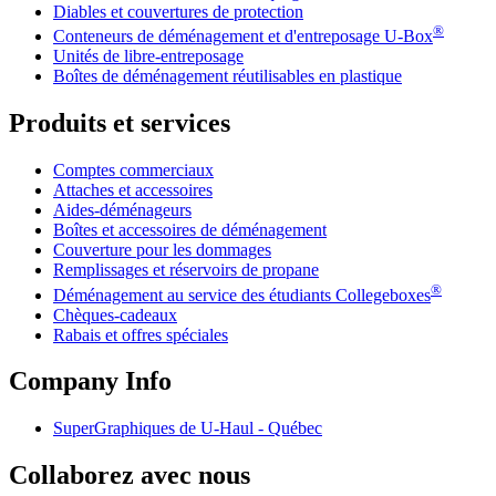
Diables et couvertures de protection
®
Conteneurs de déménagement et d'entreposage
U-Box
Unités de libre-entreposage
Boîtes de déménagement réutilisables en plastique
Produits et services
Comptes commerciaux
Attaches et accessoires
Aides-déménageurs
Boîtes et accessoires de déménagement
Couverture pour les dommages
Remplissages et réservoirs de propane
®
Déménagement au service des étudiants Collegeboxes
Chèques-cadeaux
Rabais et offres spéciales
Company Info
SuperGraphiques de
U-Haul
- Québec
Collaborez avec nous