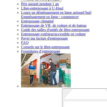
Prix garanti pendant 1 an
Libre-entreposage à
U-Haul
Louez un déménagement en ligne aujourd’hui!
Emménagement en ligne : commencer
Entreposage climatisé
Entreposage de VR, de voiture et de bateau
Guide des tailles d'unités de libre-entreposage
Entreposage extérieur/accessible en voiture
Payer ma facture d'entreposage
FAQ
Conseils sur le libre-entreposage
Fournitures d’entreposage