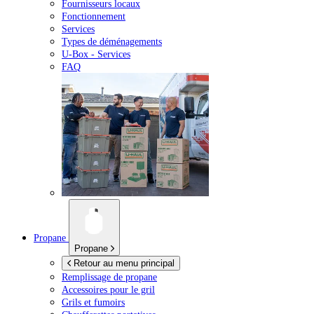
Fournisseurs locaux
Fonctionnement
Services
Types de déménagements
U-Box -
Services
FAQ
Propane
Propane
Retour au menu principal
Remplissage de propane
Accessoires pour le gril
Grils et fumoirs