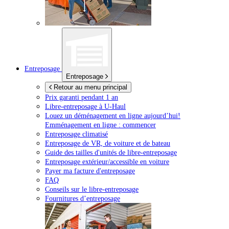
Entreposage
Entreposage
Retour au menu principal
Prix garanti pendant 1 an
Libre-entreposage à
U-Haul
Louez un déménagement en ligne aujourd’hui!
Emménagement en ligne : commencer
Entreposage climatisé
Entreposage de VR, de voiture et de bateau
Guide des tailles d'unités de libre-entreposage
Entreposage extérieur/accessible en voiture
Payer ma facture d'entreposage
FAQ
Conseils sur le libre-entreposage
Fournitures d’entreposage