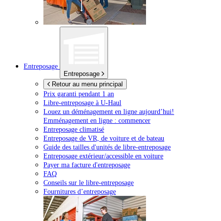
Entreposage
Entreposage
Retour au menu principal
Prix garanti pendant 1 an
Libre-entreposage à
U-Haul
Louez un déménagement en ligne aujourd’hui!
Emménagement en ligne : commencer
Entreposage climatisé
Entreposage de VR, de voiture et de bateau
Guide des tailles d'unités de libre-entreposage
Entreposage extérieur/accessible en voiture
Payer ma facture d'entreposage
FAQ
Conseils sur le libre-entreposage
Fournitures d’entreposage