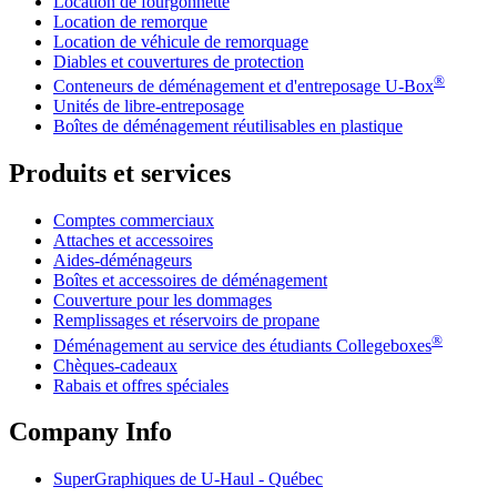
Location de fourgonnette
Location de remorque
Location de véhicule de remorquage
Diables et couvertures de protection
®
Conteneurs de déménagement et d'entreposage
U-Box
Unités de libre-entreposage
Boîtes de déménagement réutilisables en plastique
Produits et services
Comptes commerciaux
Attaches et accessoires
Aides-déménageurs
Boîtes et accessoires de déménagement
Couverture pour les dommages
Remplissages et réservoirs de propane
®
Déménagement au service des étudiants Collegeboxes
Chèques-cadeaux
Rabais et offres spéciales
Company Info
SuperGraphiques de
U-Haul
- Québec