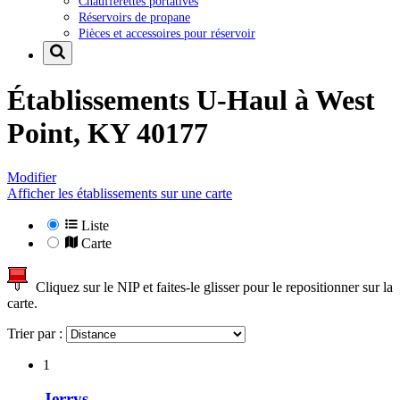
Chaufferettes portatives
Réservoirs de propane
Pièces et accessoires pour réservoir
Établissements U-Haul à
West
Point, KY 40177
Modifier
Afficher les établissements sur une carte
Liste
Carte
Cliquez sur le NIP et faites-le glisser pour le repositionner sur la
carte.
Trier par :
1
Jerrys