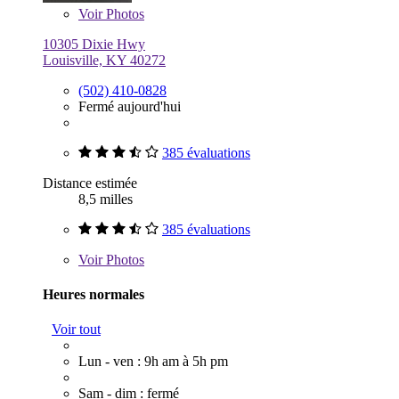
Voir
Photos
10305 Dixie Hwy
Louisville, KY 40272
(502) 410-0828
Fermé aujourd'hui
385 évaluations
Distance estimée
8,5 milles
385 évaluations
Voir
Photos
Heures normales
Voir tout
Lun - ven : 9h am à 5h pm
Sam - dim : fermé