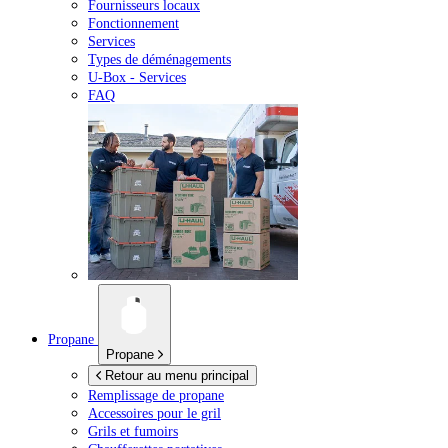
Fournisseurs locaux
Fonctionnement
Services
Types de déménagements
U-Box -
Services
FAQ
Propane
Propane
Retour au menu principal
Remplissage de propane
Accessoires pour le gril
Grils et fumoirs