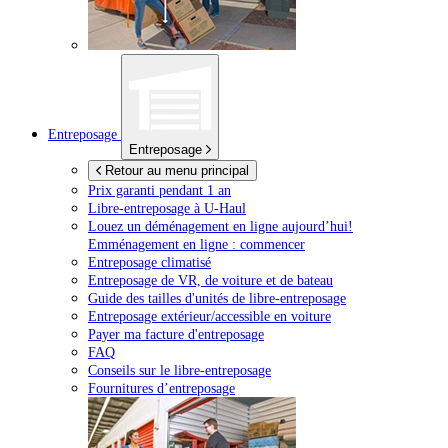
Entreposage
Entreposage
Retour au menu principal
Prix garanti pendant 1 an
Libre-entreposage à
U-Haul
Louez un déménagement en ligne aujourd’hui!
Emménagement en ligne : commencer
Entreposage climatisé
Entreposage de VR, de voiture et de bateau
Guide des tailles d'unités de libre-entreposage
Entreposage extérieur/accessible en voiture
Payer ma facture d'entreposage
FAQ
Conseils sur le libre-entreposage
Fournitures d’entreposage