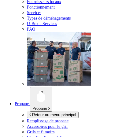
Fournisseurs locaux
Fonctionnement
Services
Types de déménagements
U-Box -
Services
FAQ
Propane
Propane
Retour au menu principal
Remplissage de propane
Accessoires pour le gril
Grils et fumoirs