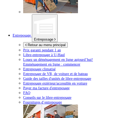
Entreposage
Entreposage
Retour au menu principal
Prix garanti pendant 1 an
Libre-entreposage à
U-Haul
Louez un déménagement en ligne aujourd’hui!
Emménagement en ligne : commencer
Entreposage climatisé
Entreposage de VR, de voiture et de bateau
Guide des tailles d'unités de libre-entreposage
Entreposage extérieur/accessible en voiture
Payer ma facture d'entreposage
FAQ
Conseils sur le libre-entreposage
Fournitures d’entreposage