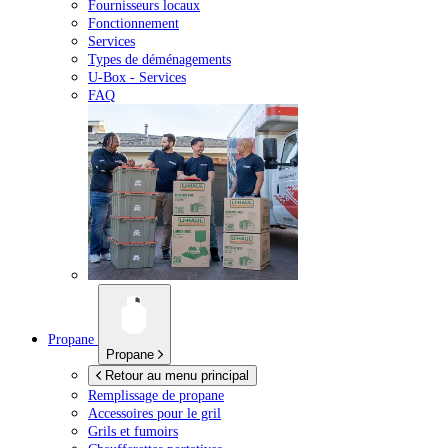
Fournisseurs locaux
Fonctionnement
Services
Types de déménagements
U-Box -
Services
FAQ
Propane
Propane
Retour au menu principal
Remplissage de propane
Accessoires pour le gril
Grils et fumoirs