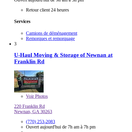
Retour client 24 heures
Services
Camions de déménagement
Remorques et remorquage
3
U-Haul Moving & Storage of Newnan at
Franklin Rd
Voir
Photos
220 Franklin Rd
Newnan, GA 30263
(770) 253-2083
Ouvert aujourd'hui de 7h am à 7h pm