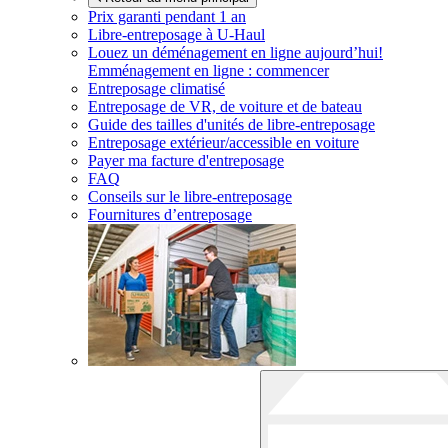
Prix garanti pendant 1 an
Libre-entreposage à
U-Haul
Louez un déménagement en ligne aujourd’hui!
Emménagement en ligne : commencer
Entreposage climatisé
Entreposage de VR, de voiture et de bateau
Guide des tailles d'unités de libre-entreposage
Entreposage extérieur/accessible en voiture
Payer ma facture d'entreposage
FAQ
Conseils sur le libre-entreposage
Fournitures d’entreposage