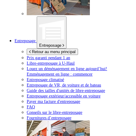
Entreposage
Entreposage
Retour au menu principal
Prix garanti pendant 1 an
Libre-entreposage à
U-Haul
Louez un déménagement en ligne aujourd’hui!
Emménagement en ligne : commencer
Entreposage climatisé
Entreposage de VR, de voiture et de bateau
Guide des tailles d'unités de libre-entreposage
Entreposage extérieur/accessible en voiture
Payer ma facture d'entreposage
FAQ
Conseils sur le libre-entreposage
Fournitures d’entreposage