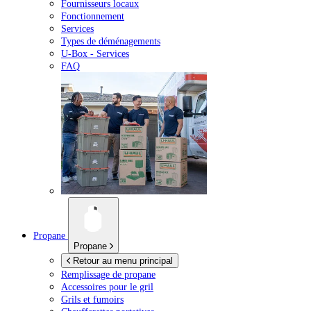
Fournisseurs locaux
Fonctionnement
Services
Types de déménagements
U-Box -
Services
FAQ
Propane
Propane
Retour au menu principal
Remplissage de propane
Accessoires pour le gril
Grils et fumoirs