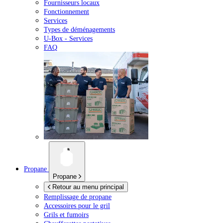
Fournisseurs locaux
Fonctionnement
Services
Types de déménagements
U-Box -
Services
FAQ
Propane
Propane
Retour au menu principal
Remplissage de propane
Accessoires pour le gril
Grils et fumoirs