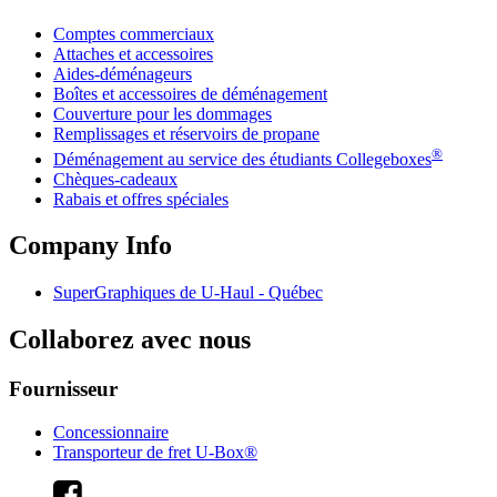
Comptes commerciaux
Attaches et accessoires
Aides-déménageurs
Boîtes et accessoires de déménagement
Couverture pour les dommages
Remplissages et réservoirs de propane
®
Déménagement au service des étudiants Collegeboxes
Chèques-cadeaux
Rabais et offres spéciales
Company Info
SuperGraphiques de
U-Haul
- Québec
Collaborez avec nous
Fournisseur
Concessionnaire
Transporteur de fret U-Box®