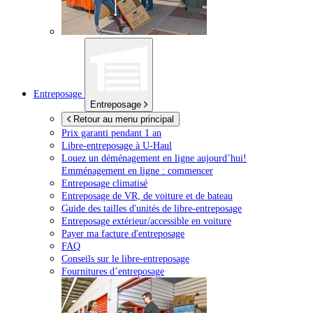
Entreposage
Entreposage
Retour au menu principal
Prix garanti pendant 1 an
Libre-entreposage à
U-Haul
Louez un déménagement en ligne aujourd’hui!
Emménagement en ligne : commencer
Entreposage climatisé
Entreposage de VR, de voiture et de bateau
Guide des tailles d'unités de libre-entreposage
Entreposage extérieur/accessible en voiture
Payer ma facture d'entreposage
FAQ
Conseils sur le libre-entreposage
Fournitures d’entreposage