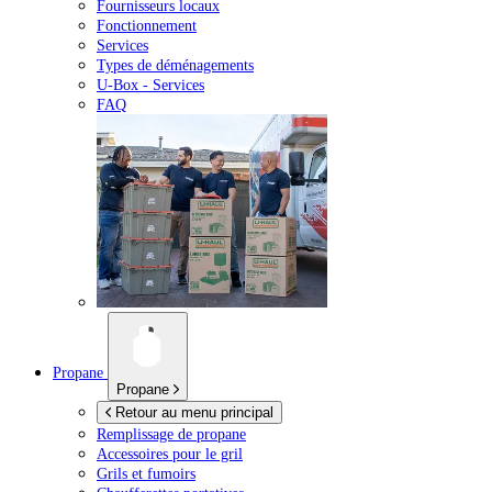
Fournisseurs locaux
Fonctionnement
Services
Types de déménagements
U-Box -
Services
FAQ
Propane
Propane
Retour au menu principal
Remplissage de propane
Accessoires pour le gril
Grils et fumoirs