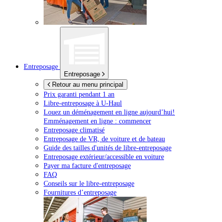
Entreposage
Entreposage
Retour au menu principal
Prix garanti pendant 1 an
Libre-entreposage à
U-Haul
Louez un déménagement en ligne aujourd’hui!
Emménagement en ligne : commencer
Entreposage climatisé
Entreposage de VR, de voiture et de bateau
Guide des tailles d'unités de libre-entreposage
Entreposage extérieur/accessible en voiture
Payer ma facture d'entreposage
FAQ
Conseils sur le libre-entreposage
Fournitures d’entreposage