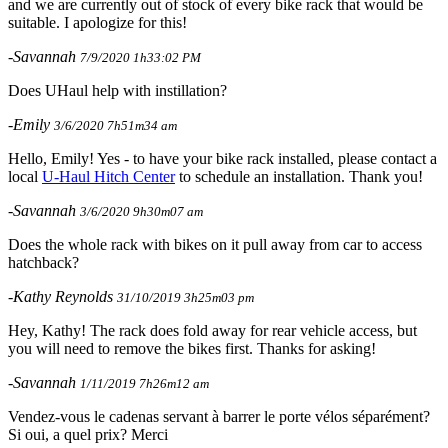
and we are currently out of stock of every bike rack that would be
suitable. I apologize for this!
-Savannah
7/9/2020 1h33:02 PM
Does UHaul help with instillation?
-Emily
3/6/2020 7h51m34 am
Hello, Emily! Yes - to have your bike rack installed, please contact a
local
U-Haul Hitch Center
to schedule an installation. Thank you!
-Savannah
3/6/2020 9h30m07 am
Does the whole rack with bikes on it pull away from car to access
hatchback?
-Kathy Reynolds
31/10/2019 3h25m03 pm
Hey, Kathy! The rack does fold away for rear vehicle access, but
you will need to remove the bikes first. Thanks for asking!
-Savannah
1/11/2019 7h26m12 am
Vendez-vous le cadenas servant à barrer le porte vélos séparément?
Si oui, a quel prix? Merci