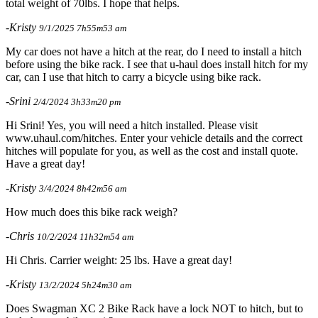
total weight of 70lbs. I hope that helps.
-Kristy
9/1/2025 7h55m53 am
My car does not have a hitch at the rear, do I need to install a hitch
before using the bike rack. I see that u-haul does install hitch for my
car, can I use that hitch to carry a bicycle using bike rack.
-Srini
2/4/2024 3h33m20 pm
Hi Srini! Yes, you will need a hitch installed. Please visit
www.uhaul.com/hitches. Enter your vehicle details and the correct
hitches will populate for you, as well as the cost and install quote.
Have a great day!
-Kristy
3/4/2024 8h42m56 am
How much does this bike rack weigh?
-Chris
10/2/2024 11h32m54 am
Hi Chris. Carrier weight: 25 lbs. Have a great day!
-Kristy
13/2/2024 5h24m30 am
Does Swagman XC 2 Bike Rack have a lock NOT to hitch, but to