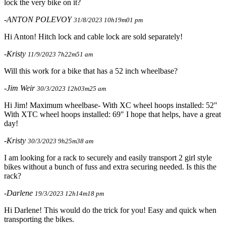
lock the very bike on it?
-ANTON POLEVOY
31/8/2023 10h19m01 pm
Hi Anton! Hitch lock and cable lock are sold separately!
-Kristy
11/9/2023 7h22m51 am
Will this work for a bike that has a 52 inch wheelbase?
-Jim Weir
30/3/2023 12h03m25 am
Hi Jim! Maximum wheelbase- With XC wheel hoops installed: 52"
With XTC wheel hoops installed: 69" I hope that helps, have a great
day!
-Kristy
30/3/2023 9h25m38 am
I am looking for a rack to securely and easily transport 2 girl style
bikes without a bunch of fuss and extra securing needed. Is this the
rack?
-Darlene
19/3/2023 12h14m18 pm
Hi Darlene! This would do the trick for you! Easy and quick when
transporting the bikes.