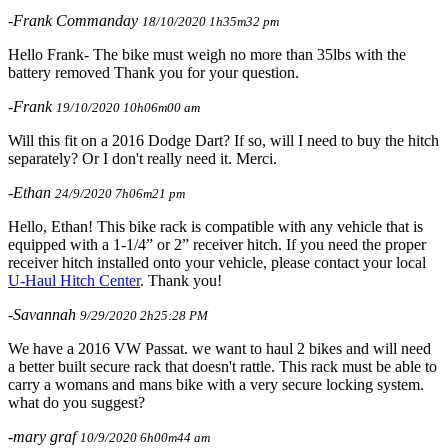
-Frank Commanday
18/10/2020 1h35m32 pm
Hello Frank- The bike must weigh no more than 35lbs with the
battery removed Thank you for your question.
-Frank
19/10/2020 10h06m00 am
Will this fit on a 2016 Dodge Dart? If so, will I need to buy the hitch
separately? Or I don't really need it. Merci.
-Ethan
24/9/2020 7h06m21 pm
Hello, Ethan! This bike rack is compatible with any vehicle that is
equipped with a 1-1/4” or 2” receiver hitch. If you need the proper
receiver hitch installed onto your vehicle, please contact your local
U-Haul Hitch Center
. Thank you!
-Savannah
9/29/2020 2h25:28 PM
We have a 2016 VW Passat. we want to haul 2 bikes and will need
a better built secure rack that doesn't rattle. This rack must be able to
carry a womans and mans bike with a very secure locking system.
what do you suggest?
-mary graf
10/9/2020 6h00m44 am