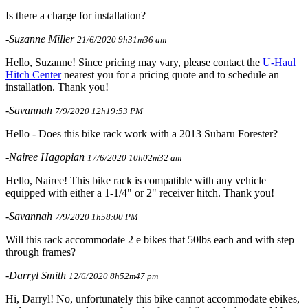
Is there a charge for installation?
-Suzanne Miller
21/6/2020 9h31m36 am
Hello, Suzanne! Since pricing may vary, please contact the
U-Haul
Hitch Center
nearest you for a pricing quote and to schedule an
installation. Thank you!
-Savannah
7/9/2020 12h19:53 PM
Hello - Does this bike rack work with a 2013 Subaru Forester?
-Nairee Hagopian
17/6/2020 10h02m32 am
Hello, Nairee! This bike rack is compatible with any vehicle
equipped with either a 1-1/4" or 2" receiver hitch. Thank you!
-Savannah
7/9/2020 1h58:00 PM
Will this rack accommodate 2 e bikes that 50lbs each and with step
through frames?
-Darryl Smith
12/6/2020 8h52m47 pm
Hi, Darryl! No, unfortunately this bike cannot accommodate ebikes,