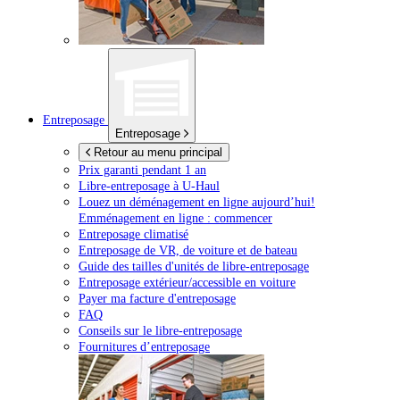
Entreposage
Entreposage
Retour au menu principal
Prix garanti pendant 1 an
Libre-entreposage à
U-Haul
Louez un déménagement en ligne aujourd’hui!
Emménagement en ligne : commencer
Entreposage climatisé
Entreposage de VR, de voiture et de bateau
Guide des tailles d'unités de libre-entreposage
Entreposage extérieur/accessible en voiture
Payer ma facture d'entreposage
FAQ
Conseils sur le libre-entreposage
Fournitures d’entreposage