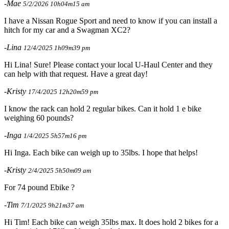
-Mae
5/2/2026 10h04m15 am
I have a Nissan Rogue Sport and need to know if you can install a
hitch for my car and a Swagman XC2?
-Lina
12/4/2025 1h09m39 pm
Hi Lina! Sure! Please contact your local U-Haul Center and they
can help with that request. Have a great day!
-Kristy
17/4/2025 12h20m59 pm
I know the rack can hold 2 regular bikes. Can it hold 1 e bike
weighing 60 pounds?
-Inga
1/4/2025 5h57m16 pm
Hi Inga. Each bike can weigh up to 35lbs. I hope that helps!
-Kristy
2/4/2025 5h50m09 am
For 74 pound Ebike ?
-Tim
7/1/2025 9h21m37 am
Hi Tim! Each bike can weigh 35lbs max. It does hold 2 bikes for a