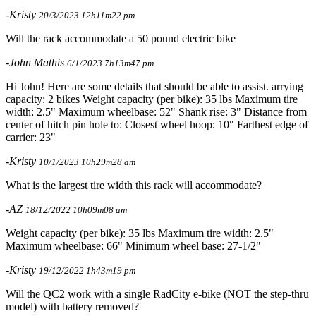
-Kristy
20/3/2023 12h11m22 pm
Will the rack accommodate a 50 pound electric bike
-John Mathis
6/1/2023 7h13m47 pm
Hi John! Here are some details that should be able to assist. arrying
capacity: 2 bikes Weight capacity (per bike): 35 lbs Maximum tire
width: 2.5" Maximum wheelbase: 52" Shank rise: 3" Distance from
center of hitch pin hole to: Closest wheel hoop: 10" Farthest edge of
carrier: 23"
-Kristy
10/1/2023 10h29m28 am
What is the largest tire width this rack will accommodate?
-AZ
18/12/2022 10h09m08 am
Weight capacity (per bike): 35 lbs Maximum tire width: 2.5"
Maximum wheelbase: 66" Minimum wheel base: 27-1/2"
-Kristy
19/12/2022 1h43m19 pm
Will the QC2 work with a single RadCity e-bike (NOT the step-thru
model) with battery removed?