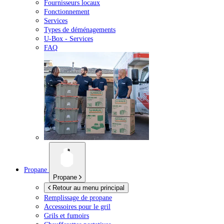
Fournisseurs locaux
Fonctionnement
Services
Types de déménagements
U-Box -
Services
FAQ
Propane
Propane
Retour au menu principal
Remplissage de propane
Accessoires pour le gril
Grils et fumoirs