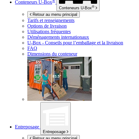
®
Conteneurs
U-Box
®
Conteneurs
U-Box
Retour au menu principal
Tarifs et renseignements
Options de livraison
Utilisations fréquentes
Déménagements internationaux
U-Box -
Conseils pour l’emballage et la livraison
FAQ
Dimensions du conteneur
Entreposage
Entreposage
Retour au menu principal