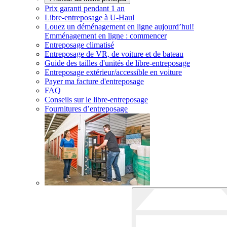
Prix garanti pendant 1 an
Libre-entreposage à
U-Haul
Louez un déménagement en ligne aujourd’hui!
Emménagement en ligne : commencer
Entreposage climatisé
Entreposage de VR, de voiture et de bateau
Guide des tailles d'unités de libre-entreposage
Entreposage extérieur/accessible en voiture
Payer ma facture d'entreposage
FAQ
Conseils sur le libre-entreposage
Fournitures d’entreposage