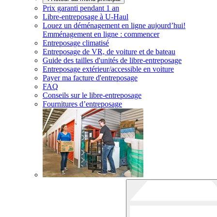
Prix garanti pendant 1 an
Libre-entreposage à
U-Haul
Louez un déménagement en ligne aujourd’hui!
Emménagement en ligne : commencer
Entreposage climatisé
Entreposage de VR, de voiture et de bateau
Guide des tailles d'unités de libre-entreposage
Entreposage extérieur/accessible en voiture
Payer ma facture d'entreposage
FAQ
Conseils sur le libre-entreposage
Fournitures d’entreposage