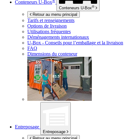
®
Conteneurs
U-Box
®
Conteneurs
U-Box
Retour au menu principal
Tarifs et renseignements
Options de livraison
Utilisations fréquentes
Déménagements internationaux
U-Box -
Conseils pour l’emballage et la livraison
FAQ
Dimensions du conteneur
Entreposage
Entreposage
Retour au menu principal