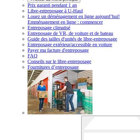
Prix garanti pendant 1 an
Libre-entreposage à
U-Haul
Louez un déménagement en ligne aujourd’hui!
Emménagement en ligne : commencer
Entreposage climatisé
Entreposage de VR, de voiture et de bateau
Guide des tailles d'unités de libre-entreposage
Entreposage extérieur/accessible en voiture
Payer ma facture d'entreposage
FAQ
Conseils sur le libre-entreposage
Fournitures d’entreposage