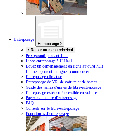
Entreposage
Entreposage
Retour au menu principal
Prix garanti pendant 1 an
Libre-entreposage à
U-Haul
Louez un déménagement en ligne aujourd’hui!
Emménagement en ligne : commencer
Entreposage climatisé
Entreposage de VR, de voiture et de bateau
Guide des tailles d'unités de libre-entreposage
Entreposage extérieur/accessible en voiture
Payer ma facture d'entreposage
FAQ
Conseils sur le libre-entreposage
Fournitures d’entreposage