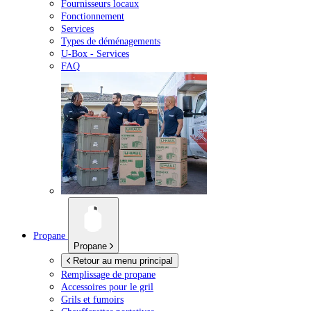
Fournisseurs locaux
Fonctionnement
Services
Types de déménagements
U-Box -
Services
FAQ
Propane
Propane
Retour au menu principal
Remplissage de propane
Accessoires pour le gril
Grils et fumoirs