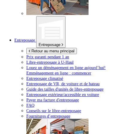
Entreposage
Entreposage
Retour au menu principal
Prix garanti pendant 1 an
Libre-entreposage à
U-Haul
Louez un déménagement en ligne aujourd’hui!
Emménagement en ligne : commencer
Entreposage climatisé
Entreposage de VR, de voiture et de bateau
Guide des tailles d'unités de libre-entreposage
Entreposage extérieur/accessible en voiture
Payer ma facture d'entreposage
FAQ
Conseils sur le libre-entreposage
Fournitures d’entreposage