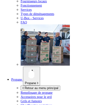
Fournisseurs locaux
Fonctionnement
Services
Types de déménagements
U-Box -
Services
FAQ
Propane
Propane
Retour au menu principal
Remplissage de propane
Accessoires pour le gril
Grils et fumoirs