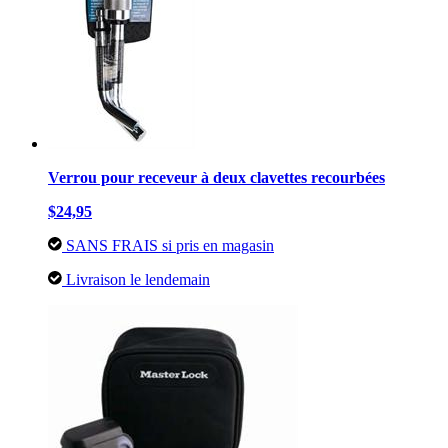
Verrou pour receveur à deux clavettes recourbées
$24,95
SANS FRAIS si pris en magasin
Livraison le lendemain