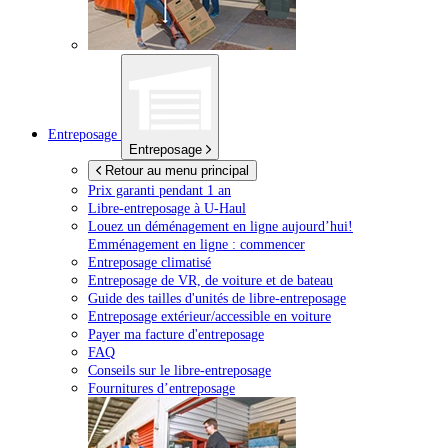
Entreposage
Entreposage
Retour au menu principal
Prix garanti pendant 1 an
Libre-entreposage à
U-Haul
Louez un déménagement en ligne aujourd’hui!
Emménagement en ligne : commencer
Entreposage climatisé
Entreposage de VR, de voiture et de bateau
Guide des tailles d'unités de libre-entreposage
Entreposage extérieur/accessible en voiture
Payer ma facture d'entreposage
FAQ
Conseils sur le libre-entreposage
Fournitures d’entreposage