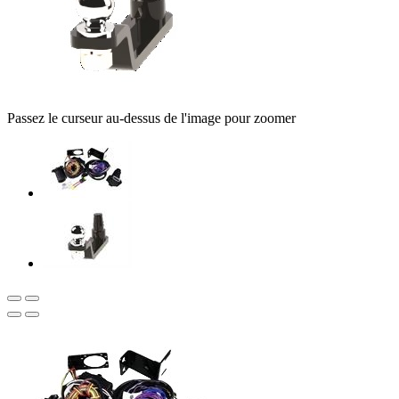
Passez le curseur au-dessus de l'image pour zoomer