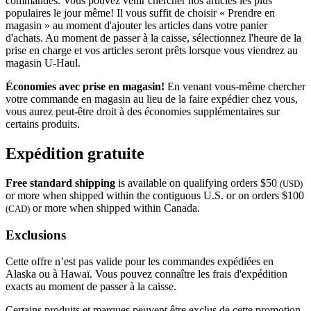
commandes. Vous pouvez venir chercher nos articles les plus
populaires le jour même! Il vous suffit de choisir « Prendre en
magasin » au moment d'ajouter les articles dans votre panier
d'achats. Au moment de passer à la caisse, sélectionnez l'heure de la
prise en charge et vos articles seront prêts lorsque vous viendrez au
magasin
U-Haul
.
Économies avec prise en magasin!
En venant vous-même chercher
votre commande en magasin au lieu de la faire expédier chez vous,
vous aurez peut-être droit à des économies supplémentaires sur
certains produits.
Expédition gratuite
Free standard shipping
is available on qualifying orders $50
(USD)
or more when shipped within the contiguous U.S. or on orders $100
or more when shipped within Canada.
(CAD)
Exclusions
Cette offre n’est pas valide pour les commandes expédiées en
Alaska ou à Hawaï. Vous pouvez connaître les frais d'expédition
exacts au moment de passer à la caisse.
Certains produits et marques peuvent être exclus de cette promotion.