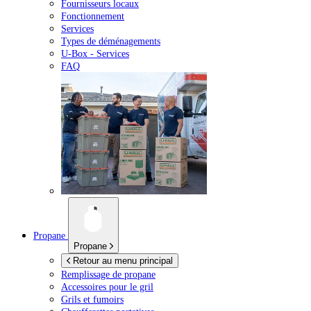
Fournisseurs locaux
Fonctionnement
Services
Types de déménagements
U-Box -
Services
FAQ
Propane
Propane
Retour au menu principal
Remplissage de propane
Accessoires pour le gril
Grils et fumoirs