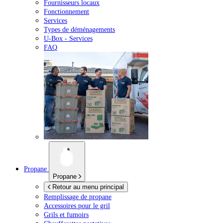
Fournisseurs locaux
Fonctionnement
Services
Types de déménagements
U-Box -
Services
FAQ
Propane
Propane
Retour au menu principal
Remplissage de propane
Accessoires pour le gril
Grils et fumoirs