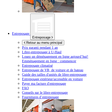
Entreposage
Entreposage
Retour au menu principal
Prix garanti pendant 1 an
Libre-entreposage à
U-Haul
Louez un déménagement en ligne aujourd’hui!
Emménagement en ligne : commencer
Entreposage climatisé
Entreposage de VR, de voiture et de bateau
Guide des tailles d'unités de libre-entreposage
Entreposage extérieur/accessible en voiture
Payer ma facture d'entreposage
FAQ
Conseils sur le libre-entreposage
Fournitures d’entreposage