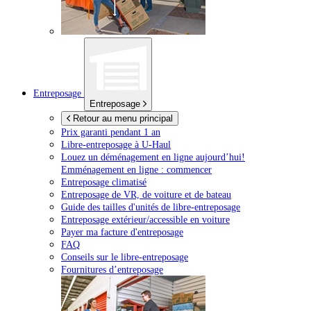
Entreposage
Entreposage
Retour au menu principal
Prix garanti pendant 1 an
Libre-entreposage à
U-Haul
Louez un déménagement en ligne aujourd’hui!
Emménagement en ligne : commencer
Entreposage climatisé
Entreposage de VR, de voiture et de bateau
Guide des tailles d'unités de libre-entreposage
Entreposage extérieur/accessible en voiture
Payer ma facture d'entreposage
FAQ
Conseils sur le libre-entreposage
Fournitures d’entreposage