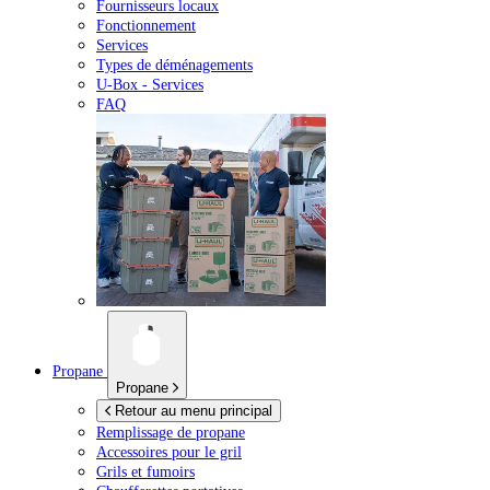
Fournisseurs locaux
Fonctionnement
Services
Types de déménagements
U-Box -
Services
FAQ
Propane
Propane
Retour au menu principal
Remplissage de propane
Accessoires pour le gril
Grils et fumoirs