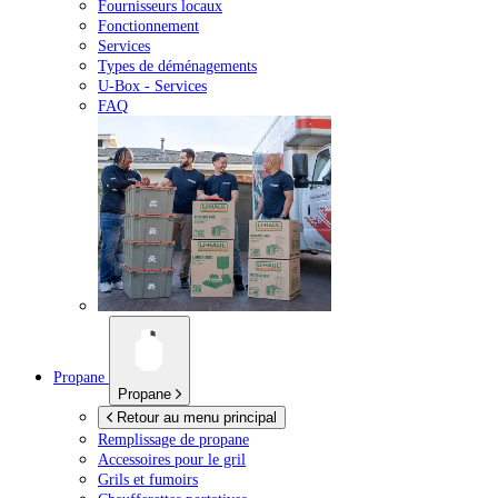
Fournisseurs locaux
Fonctionnement
Services
Types de déménagements
U-Box -
Services
FAQ
Propane
Propane
Retour au menu principal
Remplissage de propane
Accessoires pour le gril
Grils et fumoirs