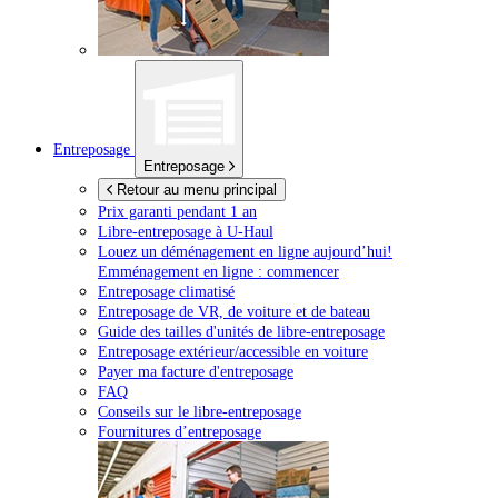
Entreposage
Entreposage
Retour au menu principal
Prix garanti pendant 1 an
Libre-entreposage à
U-Haul
Louez un déménagement en ligne aujourd’hui!
Emménagement en ligne : commencer
Entreposage climatisé
Entreposage de VR, de voiture et de bateau
Guide des tailles d'unités de libre-entreposage
Entreposage extérieur/accessible en voiture
Payer ma facture d'entreposage
FAQ
Conseils sur le libre-entreposage
Fournitures d’entreposage