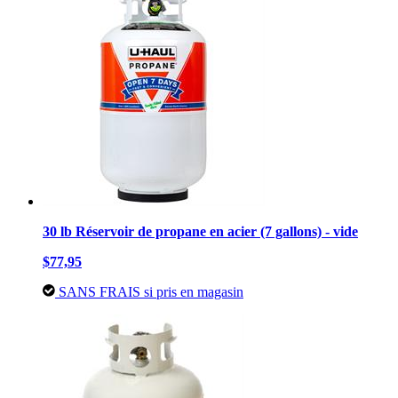
30 lb Réservoir de propane en acier (7 gallons) - vide
$77,95
SANS FRAIS si pris en magasin