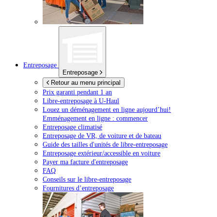
Entreposage
Entreposage
Retour au menu principal
Prix garanti pendant 1 an
Libre-entreposage à
U-Haul
Louez un déménagement en ligne aujourd’hui!
Emménagement en ligne : commencer
Entreposage climatisé
Entreposage de VR, de voiture et de bateau
Guide des tailles d'unités de libre-entreposage
Entreposage extérieur/accessible en voiture
Payer ma facture d'entreposage
FAQ
Conseils sur le libre-entreposage
Fournitures d’entreposage