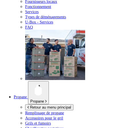
Fournisseurs locaux
Fonctionnement
Services
Types de déménagements
U-Box -
Services
FAQ
Propane
Propane
Retour au menu principal
Remplissage de propane
Accessoires pour le gril
Grils et fumoirs