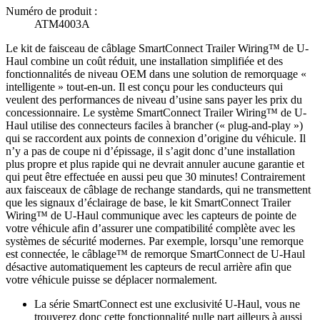
Numéro de produit :
ATM4003A
Le kit de faisceau de câblage SmartConnect Trailer Wiring™ de U-
Haul combine un coût réduit, une installation simplifiée et des
fonctionnalités de niveau OEM dans une solution de remorquage «
intelligente » tout-en-un. Il est conçu pour les conducteurs qui
veulent des performances de niveau d’usine sans payer les prix du
concessionnaire. Le système SmartConnect Trailer Wiring™ de U-
Haul utilise des connecteurs faciles à brancher (« plug-and-play »)
qui se raccordent aux points de connexion d’origine du véhicule. Il
n’y a pas de coupe ni d’épissage, il s’agit donc d’une installation
plus propre et plus rapide qui ne devrait annuler aucune garantie et
qui peut être effectuée en aussi peu que 30 minutes! Contrairement
aux faisceaux de câblage de rechange standards, qui ne transmettent
que les signaux d’éclairage de base, le kit SmartConnect Trailer
Wiring™ de U-Haul communique avec les capteurs de pointe de
votre véhicule afin d’assurer une compatibilité complète avec les
systèmes de sécurité modernes. Par exemple, lorsqu’une remorque
est connectée, le câblage™ de remorque SmartConnect de U-Haul
désactive automatiquement les capteurs de recul arrière afin que
votre véhicule puisse se déplacer normalement.
La série SmartConnect est une exclusivité U-Haul, vous ne
trouverez donc cette fonctionnalité nulle part ailleurs à aussi