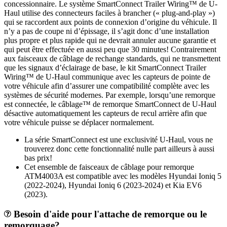
concessionnaire. Le système SmartConnect Trailer Wiring™ de U-
Haul utilise des connecteurs faciles à brancher (« plug-and-play »)
qui se raccordent aux points de connexion d’origine du véhicule. Il
n’y a pas de coupe ni d’épissage, il s’agit donc d’une installation
plus propre et plus rapide qui ne devrait annuler aucune garantie et
qui peut être effectuée en aussi peu que 30 minutes! Contrairement
aux faisceaux de câblage de rechange standards, qui ne transmettent
que les signaux d’éclairage de base, le kit SmartConnect Trailer
Wiring™ de U-Haul communique avec les capteurs de pointe de
votre véhicule afin d’assurer une compatibilité complète avec les
systèmes de sécurité modernes. Par exemple, lorsqu’une remorque
est connectée, le câblage™ de remorque SmartConnect de U-Haul
désactive automatiquement les capteurs de recul arrière afin que
votre véhicule puisse se déplacer normalement.
La série SmartConnect est une exclusivité U-Haul, vous ne
trouverez donc cette fonctionnalité nulle part ailleurs à aussi
bas prix!
Cet ensemble de faisceaux de câblage pour remorque
ATM4003A est compatible avec les modèles Hyundai Ioniq 5
(2022-2024), Hyundai Ioniq 6 (2023-2024) et Kia EV6
(2023).
Besoin d'aide pour l'attache de remorque ou le
remorquage?