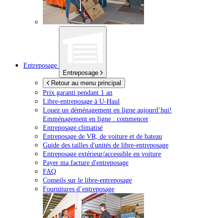
Entreposage
Entreposage
Retour au menu principal
Prix garanti pendant 1 an
Libre-entreposage à
U-Haul
Louez un déménagement en ligne aujourd’hui!
Emménagement en ligne : commencer
Entreposage climatisé
Entreposage de VR, de voiture et de bateau
Guide des tailles d'unités de libre-entreposage
Entreposage extérieur/accessible en voiture
Payer ma facture d'entreposage
FAQ
Conseils sur le libre-entreposage
Fournitures d’entreposage