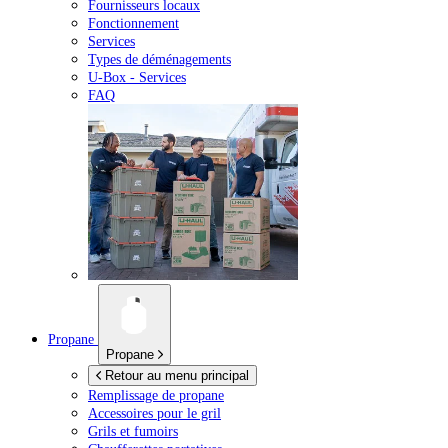
Fournisseurs locaux
Fonctionnement
Services
Types de déménagements
U-Box -
Services
FAQ
Propane
Propane
Retour au menu principal
Remplissage de propane
Accessoires pour le gril
Grils et fumoirs