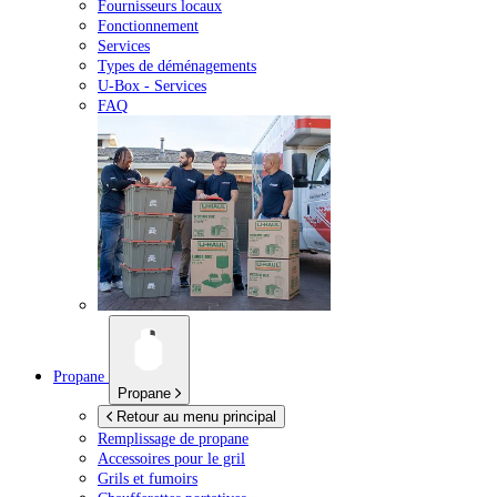
Fournisseurs locaux
Fonctionnement
Services
Types de déménagements
U-Box -
Services
FAQ
Propane
Propane
Retour au menu principal
Remplissage de propane
Accessoires pour le gril
Grils et fumoirs