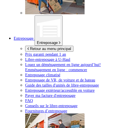
Entreposage
Entreposage
Retour au menu principal
Prix garanti pendant 1 an
Libre-entreposage à
U-Haul
Louez un déménagement en ligne aujourd’hui!
Emménagement en ligne : commencer
Entreposage climatisé
Entreposage de VR, de voiture et de bateau
Guide des tailles d'unités de libre-entreposage
Entreposage extérieur/accessible en voiture
Payer ma facture d'entreposage
FAQ
Conseils sur le libre-entreposage
Fournitures d’entreposage