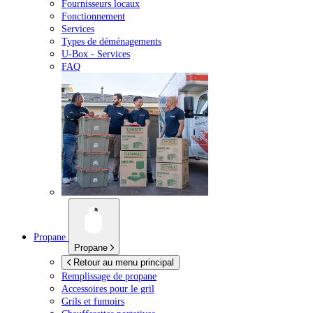
Fournisseurs locaux
Fonctionnement
Services
Types de déménagements
U-Box -
Services
FAQ
Propane
Propane
Retour au menu principal
Remplissage de propane
Accessoires pour le gril
Grils et fumoirs