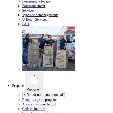
Fournisseurs locaux
Fonctionnement
Services
Types de déménagements
U-Box -
Services
FAQ
Propane
Propane
Retour au menu principal
Remplissage de propane
Accessoires pour le gril
Grils et fumoirs