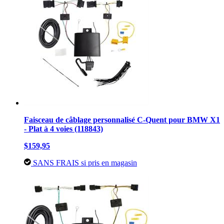
Faisceau de câblage personnalisé C-Quent pour BMW X1
- Plat à 4 voies (118843)
$159,95
SANS FRAIS si pris en magasin