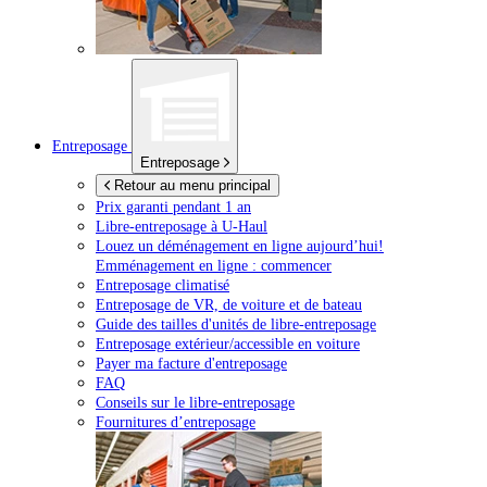
Entreposage
Entreposage
Retour au menu principal
Prix garanti pendant 1 an
Libre-entreposage à
U-Haul
Louez un déménagement en ligne aujourd’hui!
Emménagement en ligne : commencer
Entreposage climatisé
Entreposage de VR, de voiture et de bateau
Guide des tailles d'unités de libre-entreposage
Entreposage extérieur/accessible en voiture
Payer ma facture d'entreposage
FAQ
Conseils sur le libre-entreposage
Fournitures d’entreposage