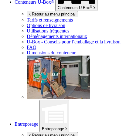
®
Conteneurs
U-Box
®
Conteneurs
U-Box
Retour au menu principal
Tarifs et renseignements
Options de livraison
Utilisations fréquentes
Déménagements internationaux
U-Box -
Conseils pour l’emballage et la livraison
FAQ
Dimensions du conteneur
Entreposage
Entreposage
Retour au menu principal