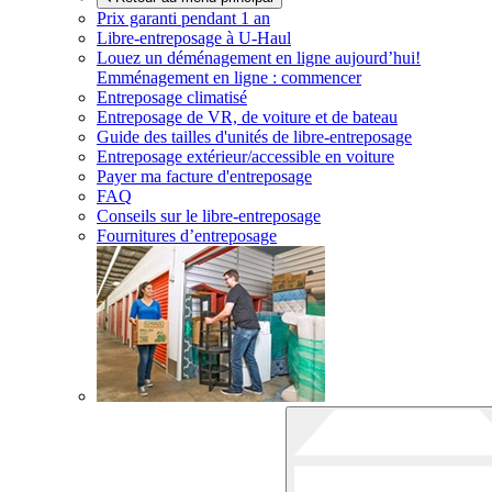
Prix garanti pendant 1 an
Libre-entreposage à
U-Haul
Louez un déménagement en ligne aujourd’hui!
Emménagement en ligne : commencer
Entreposage climatisé
Entreposage de VR, de voiture et de bateau
Guide des tailles d'unités de libre-entreposage
Entreposage extérieur/accessible en voiture
Payer ma facture d'entreposage
FAQ
Conseils sur le libre-entreposage
Fournitures d’entreposage