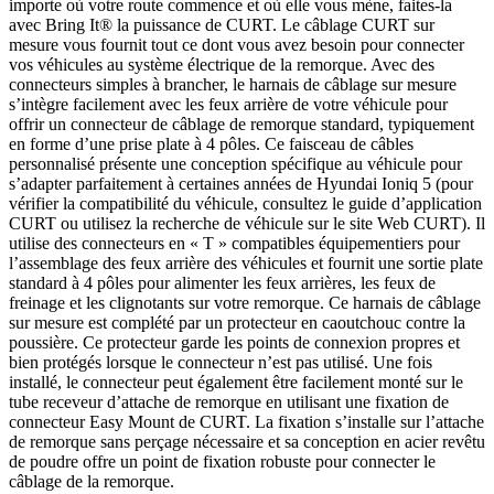
importe où votre route commence et où elle vous mène, faites-la
avec Bring It® la puissance de CURT. Le câblage CURT sur
mesure vous fournit tout ce dont vous avez besoin pour connecter
vos véhicules au système électrique de la remorque. Avec des
connecteurs simples à brancher, le harnais de câblage sur mesure
s’intègre facilement avec les feux arrière de votre véhicule pour
offrir un connecteur de câblage de remorque standard, typiquement
en forme d’une prise plate à 4 pôles. Ce faisceau de câbles
personnalisé présente une conception spécifique au véhicule pour
s’adapter parfaitement à certaines années de Hyundai Ioniq 5 (pour
vérifier la compatibilité du véhicule, consultez le guide d’application
CURT ou utilisez la recherche de véhicule sur le site Web CURT). Il
utilise des connecteurs en « T » compatibles équipementiers pour
l’assemblage des feux arrière des véhicules et fournit une sortie plate
standard à 4 pôles pour alimenter les feux arrières, les feux de
freinage et les clignotants sur votre remorque. Ce harnais de câblage
sur mesure est complété par un protecteur en caoutchouc contre la
poussière. Ce protecteur garde les points de connexion propres et
bien protégés lorsque le connecteur n’est pas utilisé. Une fois
installé, le connecteur peut également être facilement monté sur le
tube receveur d’attache de remorque en utilisant une fixation de
connecteur Easy Mount de CURT. La fixation s’installe sur l’attache
de remorque sans perçage nécessaire et sa conception en acier revêtu
de poudre offre un point de fixation robuste pour connecter le
câblage de la remorque.