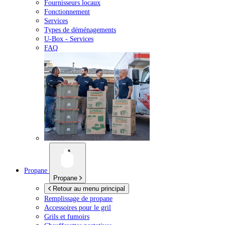
Fournisseurs locaux
Fonctionnement
Services
Types de déménagements
U-Box -
Services
FAQ
Propane
Propane
Retour au menu principal
Remplissage de propane
Accessoires pour le gril
Grils et fumoirs