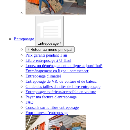
Entreposage
Entreposage
Retour au menu principal
Prix garanti pendant 1 an
Libre-entreposage à
U-Haul
Louez un déménagement en ligne aujourd’hui!
Emménagement en ligne : commencer
Entreposage climatisé
Entreposage de VR, de voiture et de bateau
Guide des tailles d'unités de libre-entreposage
Entreposage extérieur/accessible en voiture
Payer ma facture d'entreposage
FAQ
Conseils sur le libre-entreposage
Fournitures d’entreposage