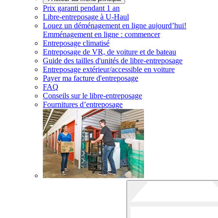
Prix garanti pendant 1 an
Libre-entreposage à
U-Haul
Louez un déménagement en ligne aujourd’hui!
Emménagement en ligne : commencer
Entreposage climatisé
Entreposage de VR, de voiture et de bateau
Guide des tailles d'unités de libre-entreposage
Entreposage extérieur/accessible en voiture
Payer ma facture d'entreposage
FAQ
Conseils sur le libre-entreposage
Fournitures d’entreposage