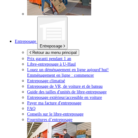
Entreposage
Entreposage
Retour au menu principal
Prix garanti pendant 1 an
Libre-entreposage à
U-Haul
Louez un déménagement en ligne aujourd’hui!
Emménagement en ligne : commencer
Entreposage climatisé
Entreposage de VR, de voiture et de bateau
Guide des tailles d'unités de libre-entreposage
Entreposage extérieur/accessible en voiture
Payer ma facture d'entreposage
FAQ
Conseils sur le libre-entreposage
Fournitures d’entreposage