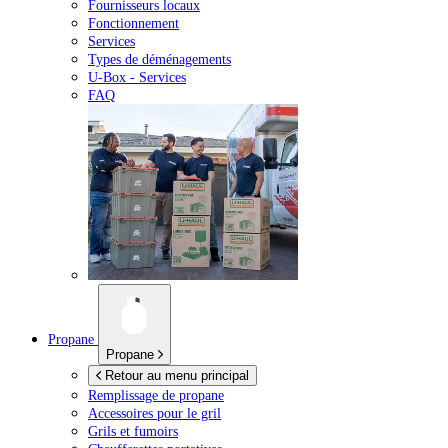
Fournisseurs locaux
Fonctionnement
Services
Types de déménagements
U-Box -
Services
FAQ
Propane
Propane
Retour au menu principal
Remplissage de propane
Accessoires pour le gril
Grils et fumoirs