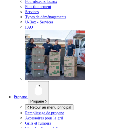
Fournisseurs locaux
Fonctionnement
Services
Types de déménagements
U-Box -
Services
FAQ
Propane
Propane
Retour au menu principal
Remplissage de propane
Accessoires pour le gril
Grils et fumoirs