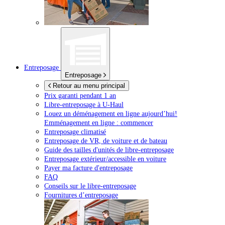
Entreposage
Entreposage
Retour au menu principal
Prix garanti pendant 1 an
Libre-entreposage à
U-Haul
Louez un déménagement en ligne aujourd’hui!
Emménagement en ligne : commencer
Entreposage climatisé
Entreposage de VR, de voiture et de bateau
Guide des tailles d'unités de libre-entreposage
Entreposage extérieur/accessible en voiture
Payer ma facture d'entreposage
FAQ
Conseils sur le libre-entreposage
Fournitures d’entreposage