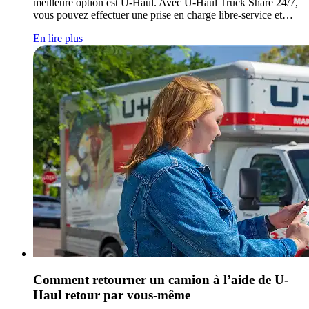
meilleure option est
U-Haul
. Avec
U-Haul
Truck Share 24/7,
vous pouvez effectuer une prise en charge libre-service et…
En lire plus
Comment retourner un camion à l’aide de
U-
Haul
retour par vous-même