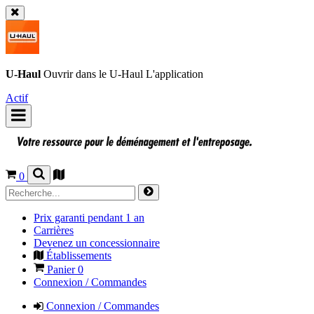
U-Haul
Ouvrir dans le
U-Haul
L'application
Actif
0
Prix garanti pendant 1 an
Carrières
Devenez un concessionnaire
Établissements
Panier
0
Connexion / Commandes
Connexion / Commandes